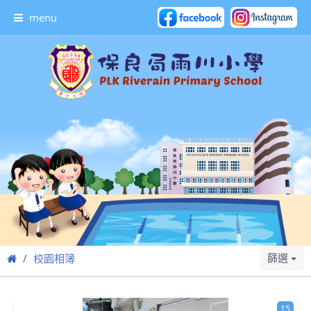
menu
篩選
校園相簿
15