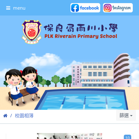
menu
篩選
校園相簿
10