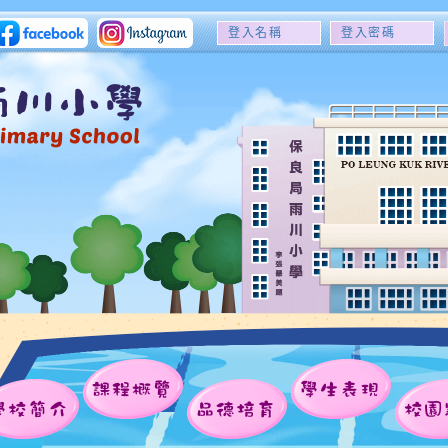
登
登
入
入
名
密
稱
碼
課程概覽
學生表現
學校簡介
品德培育
校園