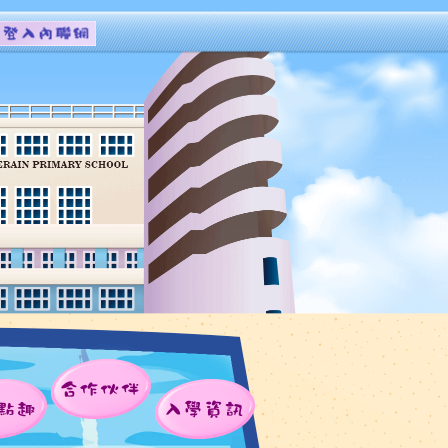
合作伙伴
點趣
入學資訊