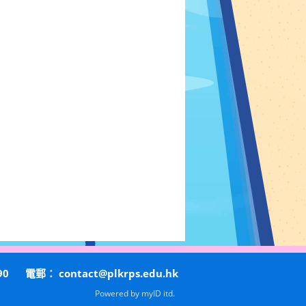
90
電郵：
contact@plkrps.edu.hk
Powered by
myID itd.