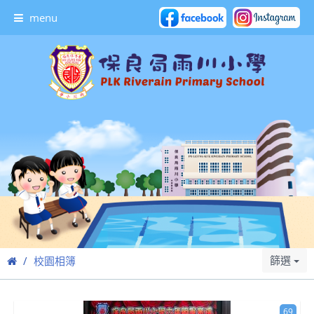
menu
篩選
校園相簿
69