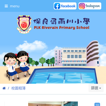
menu
篩選
校園相簿
10