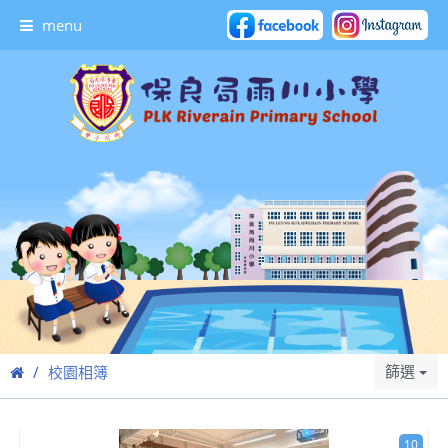
menu
篩選
校園相簿
10