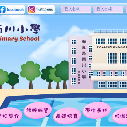
登
登
入
入
名
密
稱
碼
課程概覽
學生表現
學校簡介
品德培育
校園