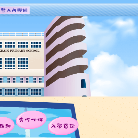
合作伙伴
點趣
入學資訊