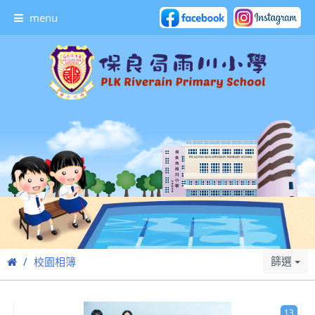
menu
篩選
校園相簿
13