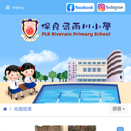
menu
篩選
校園相簿
10