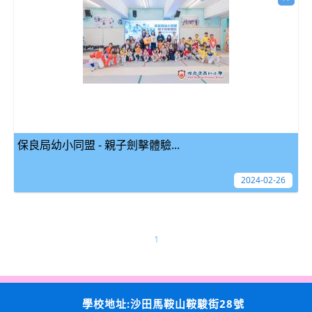
保良局幼小同盟 - 親子劍擊體驗...
2024-02-26
1
學校地址:沙田馬鞍山鞍駿街28號