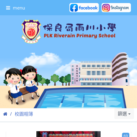
menu
篩選
校園相簿
69