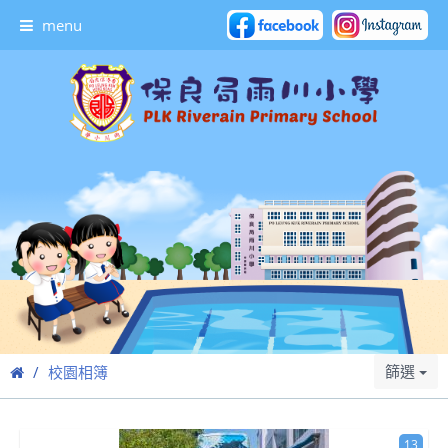
menu
篩選
校園相簿
13