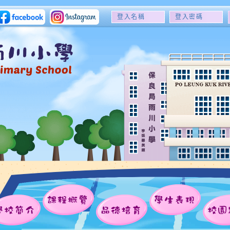
登
登
入
入
名
密
稱
碼
課程概覽
學生表現
學校簡介
品德培育
校園