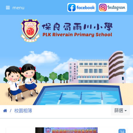
menu
篩選
校園相簿
34