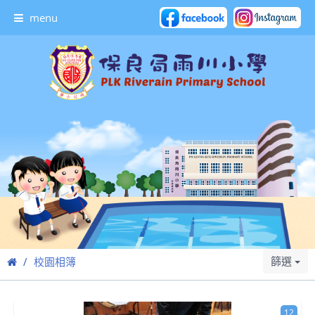
menu
篩選
校園相簿
12