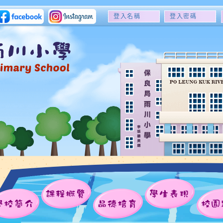
登
登
入
入
名
密
稱
碼
課程概覽
學生表現
學校簡介
品德培育
校園