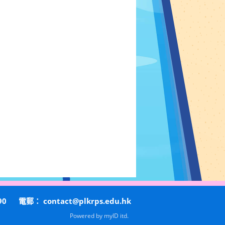
90
電郵：
contact@plkrps.edu.hk
Powered by
myID itd.