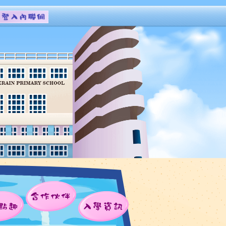
合作伙伴
點趣
入學資訊