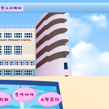
合作伙伴
點趣
入學資訊