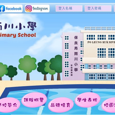
登
登
入
入
名
密
稱
碼
課程概覽
學生表現
學校簡介
品德培育
校園