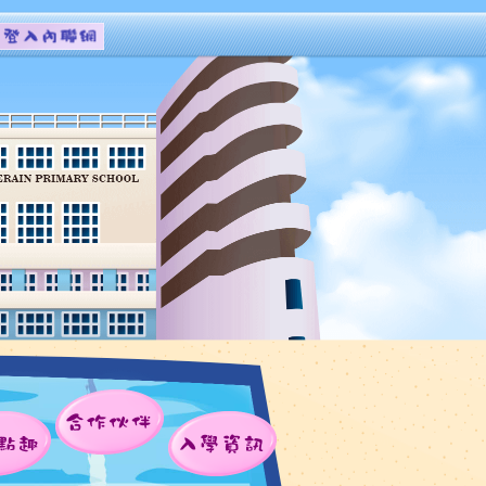
合作伙伴
點趣
入學資訊