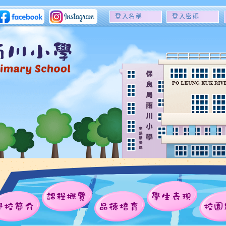
登
登
入
入
名
密
稱
碼
課程概覽
學生表現
學校簡介
品德培育
校園