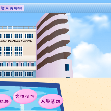
合作伙伴
點趣
入學資訊