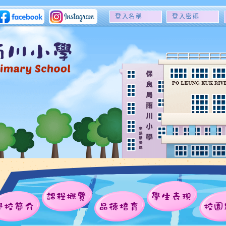
登
登
入
入
名
密
稱
碼
課程概覽
學生表現
學校簡介
品德培育
校園