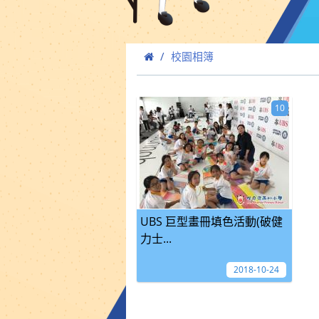
校園相簿
10
UBS 巨型畫冊填色活動(破健
力士...
2018-10-24