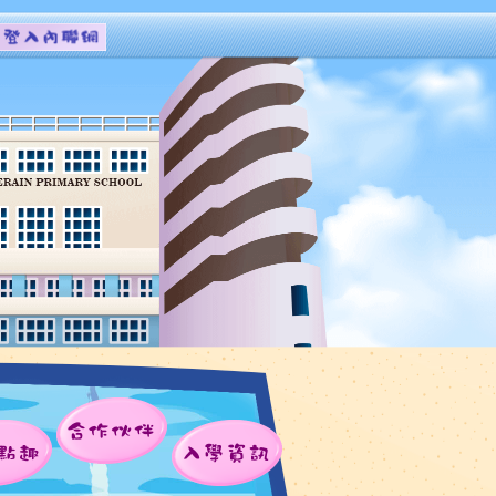
合作伙伴
點趣
入學資訊