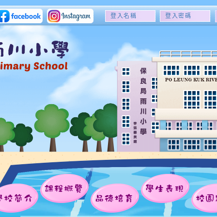
登
登
入
入
名
密
稱
碼
課程概覽
學生表現
學校簡介
品德培育
校園