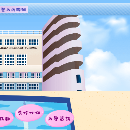
合作伙伴
點趣
入學資訊