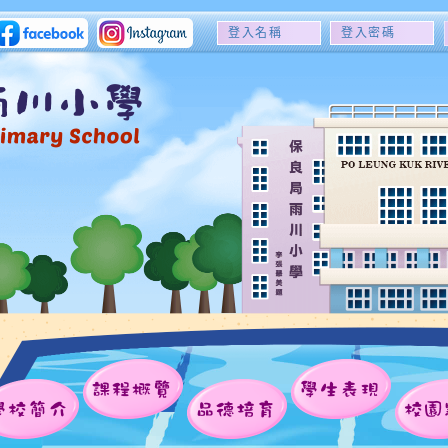
登
登
入
入
名
密
稱
碼
課程概覽
學生表現
學校簡介
品德培育
校園