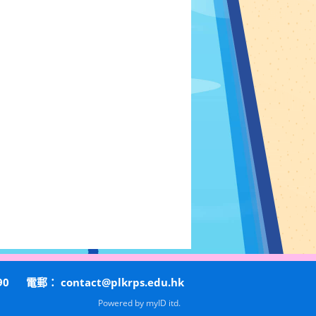
90
電郵：
contact@plkrps.edu.hk
Powered by
myID itd.