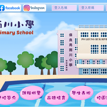
登
登
入
入
名
密
稱
碼
課程概覽
學生表現
學校簡介
品德培育
校園