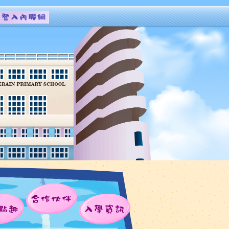
合作伙伴
點趣
入學資訊