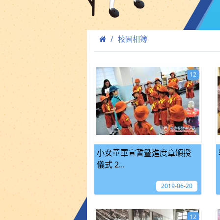
校園相簿
12
小女童軍宣誓暨進度章頒授
儀式 2...
2019-06-20
12