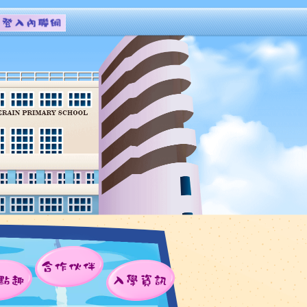
合作伙伴
點趣
入學資訊