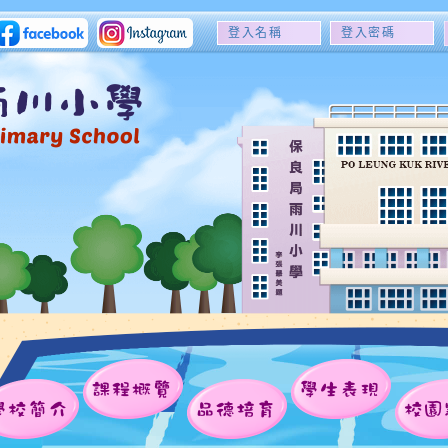
登
登
入
入
名
密
稱
碼
課程概覽
學生表現
學校簡介
品德培育
校園