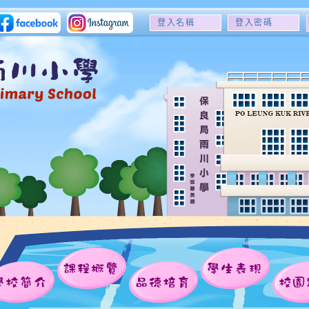
登
登
入
入
名
密
稱
碼
課程概覽
學生表現
學校簡介
品德培育
校園