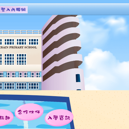
合作伙伴
點趣
入學資訊