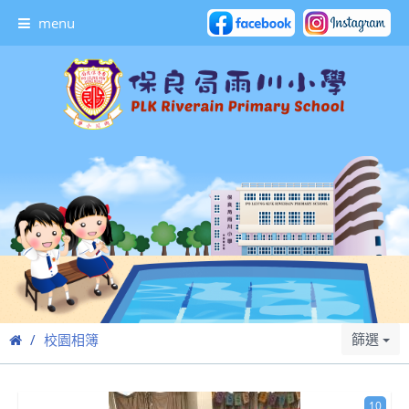
menu
篩選
校園相簿
10