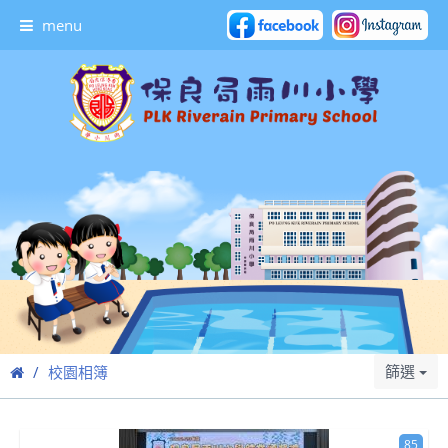
menu
篩選
校園相簿
85