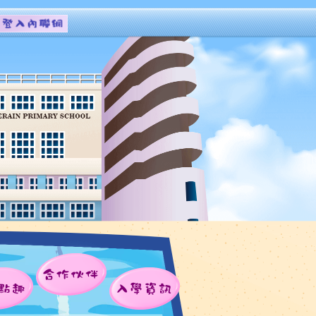
合作伙伴
點趣
入學資訊