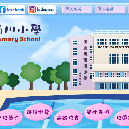
登
登
入
入
名
密
稱
碼
課程概覽
學生表現
學校簡介
品德培育
校園