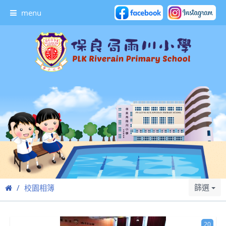
menu
篩選
校園相簿
20