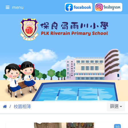
menu
篩選
校園相簿
10