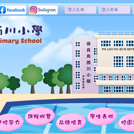
登
登
入
入
名
密
稱
碼
課程概覽
學生表現
學校簡介
品德培育
校園