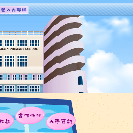
合作伙伴
點趣
入學資訊