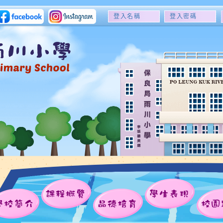
登
登
入
入
名
密
稱
碼
課程概覽
學生表現
學校簡介
品德培育
校園