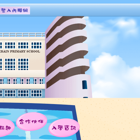
合作伙伴
點趣
入學資訊