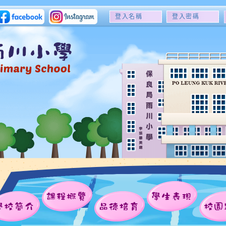
登
登
入
入
名
密
稱
碼
課程概覽
學生表現
學校簡介
品德培育
校園