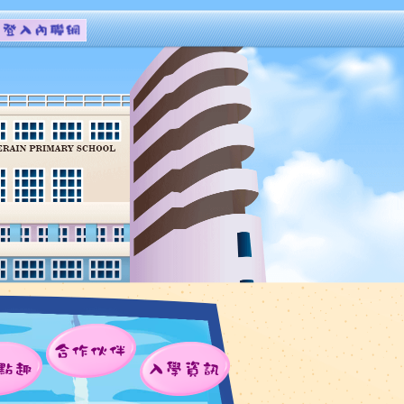
合作伙伴
點趣
入學資訊