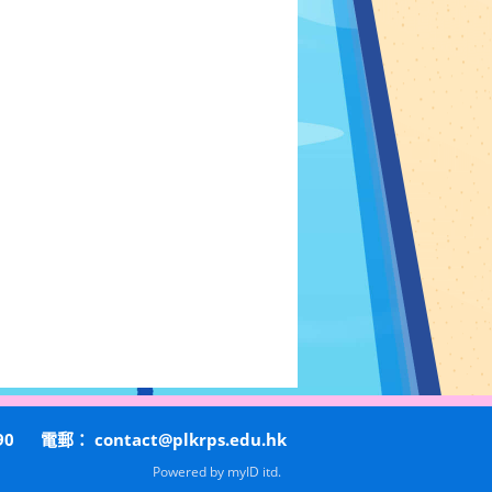
90
電郵：
contact@plkrps.edu.hk
Powered by
myID itd.