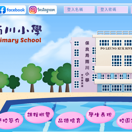
登
登
入
入
名
密
稱
碼
課程概覽
學生表現
學校簡介
品德培育
校園