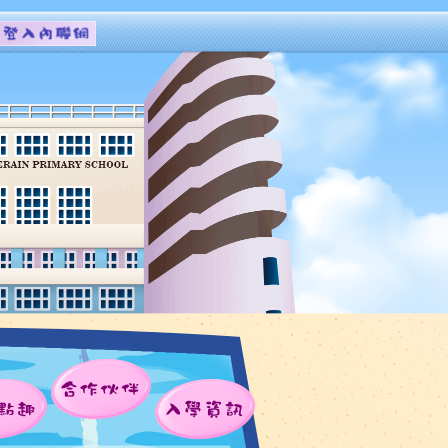
合作伙伴
點趣
入學資訊