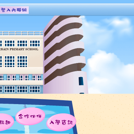
合作伙伴
點趣
入學資訊