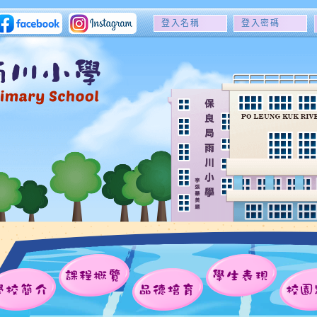
登
登
入
入
名
密
稱
碼
課程概覽
學生表現
學校簡介
品德培育
校園