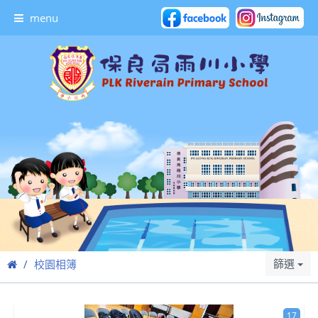
menu
篩選
校園相簿
17