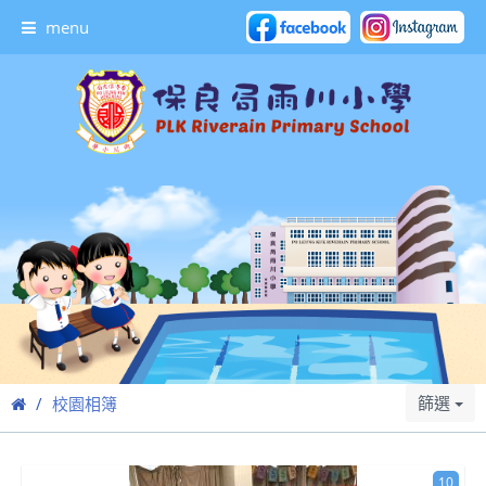
menu
篩選
校園相簿
10