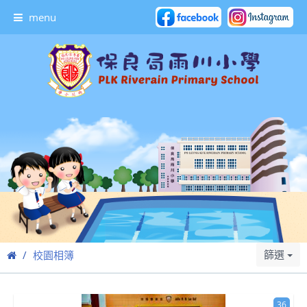
menu
篩選
校園相簿
36