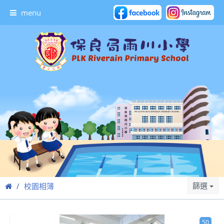
menu
篩選
校園相簿
50