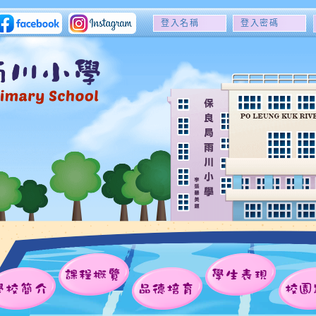
登
登
入
入
名
密
稱
碼
課程概覽
學生表現
學校簡介
品德培育
校園