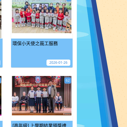
環保小天使之莪工服務
2026-01-26
62
[高年級] 上學期結業頒獎禮