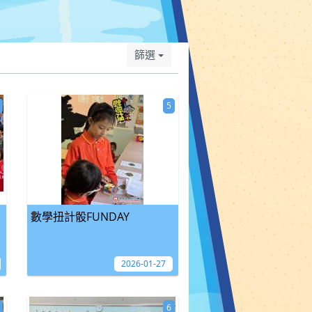
篩選
5
數學扭計骰FUNDAY
2026-01-27
6