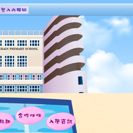
合作伙伴
點趣
入學資訊