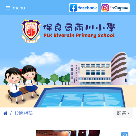
menu
篩選
校園相簿
20