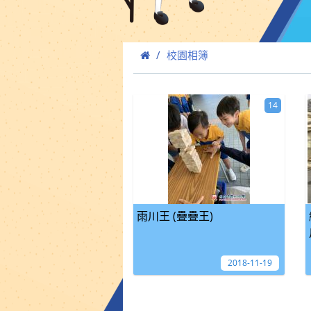
校園相簿
14
雨川王 (疊疊王)
2018-11-19