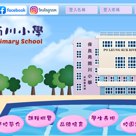
登
登
入
入
名
密
稱
碼
課程概覽
學生表現
學校簡介
品德培育
校園