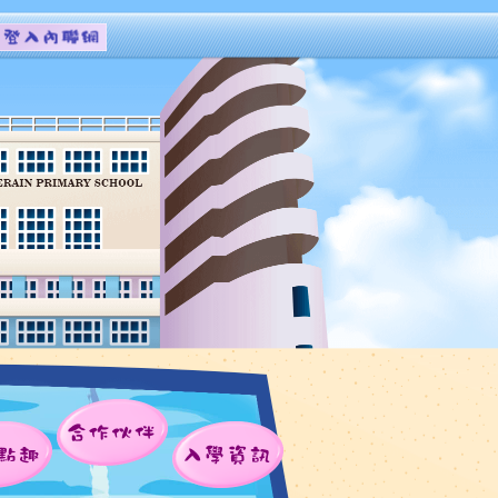
合作伙伴
點趣
入學資訊