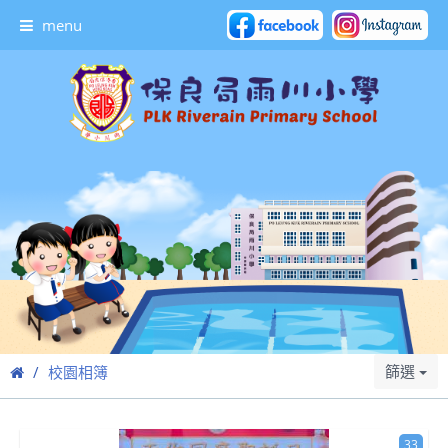
menu
篩選
校園相簿
33