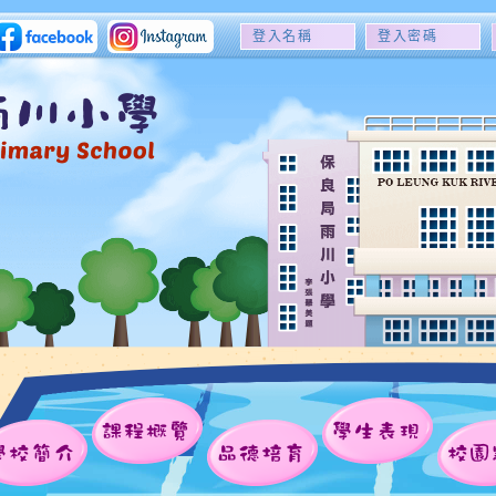
登
登
入
入
名
密
稱
碼
課程概覽
學生表現
學校簡介
品德培育
校園