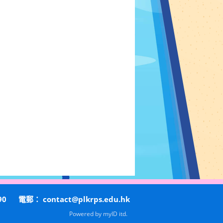
90
電郵：
contact@plkrps.edu.hk
Powered by
myID itd.