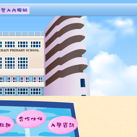
合作伙伴
點趣
入學資訊