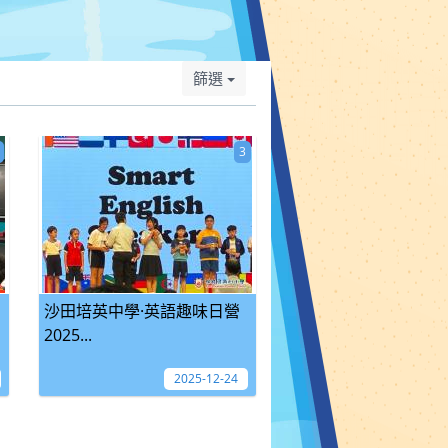
篩選
3
沙田培英中學·英語趣味日營
2025...
2025-12-24