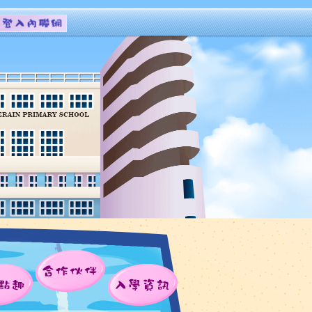
合作伙伴
點趣
入學資訊