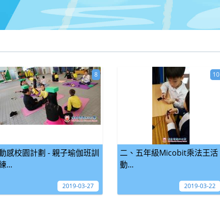
8
10
動感校園計劃 - 親子瑜伽班訓
二、五年級Micobit乘法王活
練...
動...
2019-03-27
2019-03-22