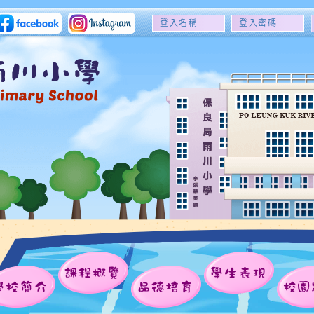
登
登
入
入
名
密
稱
碼
課程概覽
學生表現
學校簡介
品德培育
校園