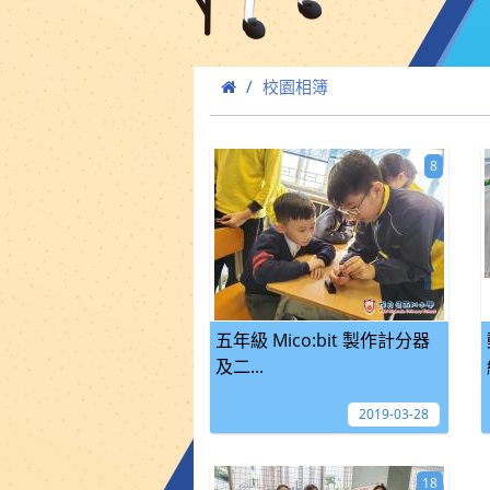
校園相簿
8
五年級 Mico:bit 製作計分器
及二...
2019-03-28
18