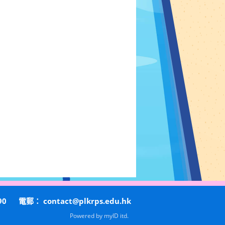
90
電郵：
contact@plkrps.edu.hk
Powered by
myID itd.