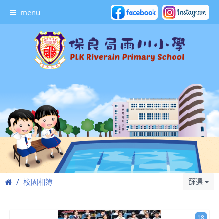
menu
篩選
校園相簿
18