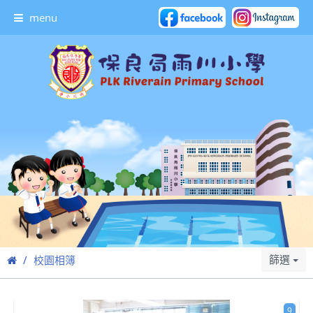
menu
篩選
校園相簿
9