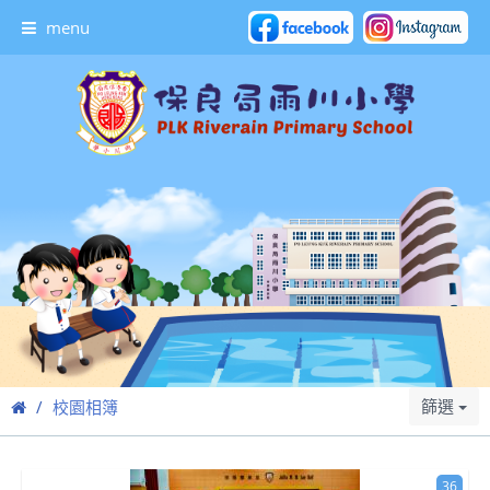
menu
篩選
校園相簿
36