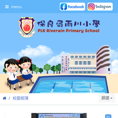
menu
篩選
校園相簿
85