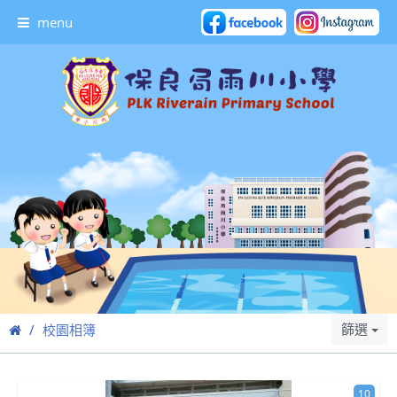
menu
篩選
校園相簿
10