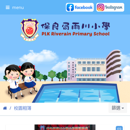
menu
篩選
校園相簿
69